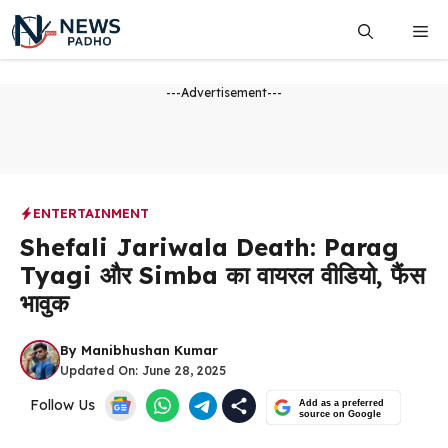
Skip
Me
to
content
---Advertisement---
ENTERTAINMENT
Shefali Jariwala Death: Parag
Tyagi और Simba का वायरल वीडियो, फैंस
भावुक
By
Manibhushan Kumar
Updated On:
June 28, 2025
Follow Us
Add as a preferred
source on Google