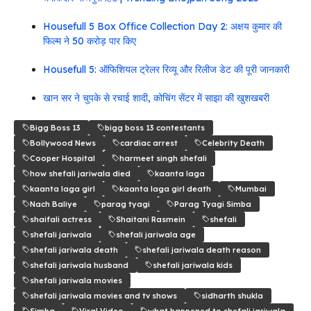
Housefull 5 Box Office Collection Day 2: अक्षय कुमार की
फिल्म ने 50 करोड़ पार किए
Housefull 5: ऑफिशियल ट्रेलर रिव्यू और रिलीज डेट की पूरी जानकारी
खान सर ने चुपके से रचाई शादी, कोचिंग सेंटर में साझा की खुशखबरी
Bigg Boss 13
bigg boss 13 contestants
Bollywood News
cardiac arrest
Celebrity Death
Cooper Hospital
harmeet singh shefali
how shefali jariwala died
kaanta laga
kaanta laga girl
kaanta laga girl death
Mumbai
Nach Baliye
parag tyagi
Parag Tyagi Simba
shaifali actress
Shaitani Rasmein
shefali
shefali jariwala
shefali jariwala age
shefali jariwala death
shefali jariwala death reason
shefali jariwala husband
shefali jariwala kids
shefali jariwala movies
shefali jariwala movies and tv shows
sidharth shukla
Simba
Viral Video
what happened to shefali jariwala