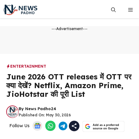
Skip
Me
to
content
---Advertisement---
ENTERTAINMENT
June 2026 OTT releases में OTT पर
क्या देखें? Netflix, Amazon Prime,
JioHotstar की पूरी List
By
News Padho24
Published On:
May 30, 2026
Follow Us
Add as a preferred
source on Google