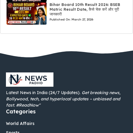
Bihar Board 10th Result 2026: BSEB
Matric Result Date, कैसे चेक करें और पूरी
जानकारी
Published On:
March 27, 2026
Latest News in India (24/7 Updates).
Get breaking news,
Bollywood, tech, and hyperlocal updates – unbiased and
fast. #ReadNow"
Categories
World Affairs
Sports