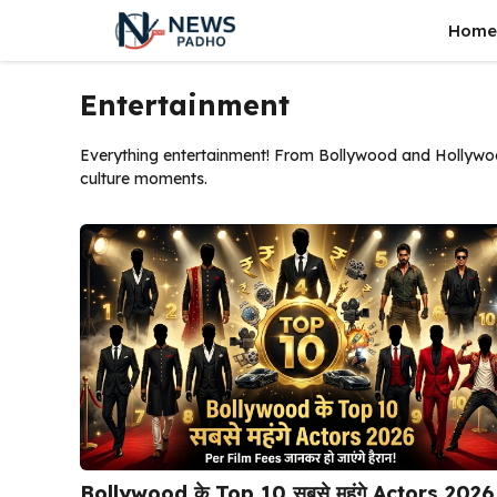
Skip
Home
to
content
Entertainment
Everything entertainment! From Bollywood and Hollywood
culture moments.
Bollywood के Top 10 सबसे महंगे Actors 202