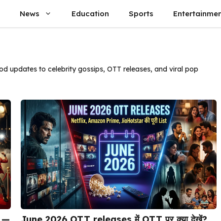
News
Education
Sports
Entertainme
 updates to celebrity gossips, OTT releases, and viral pop
June 2026 OTT releases में OTT पर क्या देखें?
6 —