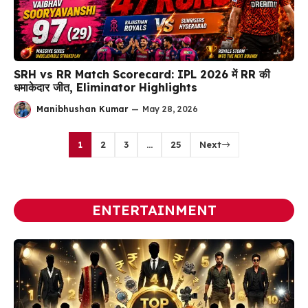
SRH vs RR Match Scorecard: IPL 2026 में RR की
धमाकेदार जीत, Eliminator Highlights
Manibhushan Kumar
—
May 28, 2026
1
2
3
…
25
Next
ENTERTAINMENT