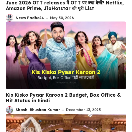
June 2026 OTT releases में OTT पर क्या देखें? Netflix,
Amazon Prime, JioHotstar की पूरी List
News Padho24
—
May 30, 2026
Kis Kisko Pyaar Karoon 2 Budget, Box Office &
Hit Status in hindi
Shashi Bhushan Kumar
—
December 13, 2025