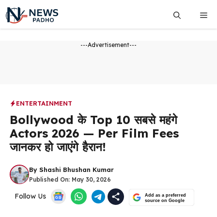
Skip
Me
to
content
---Advertisement---
ENTERTAINMENT
Bollywood के Top 10 सबसे महंगे
Actors 2026 — Per Film Fees
जानकर हो जाएंगे हैरान!
By
Shashi Bhushan Kumar
Published On:
May 30, 2026
Follow Us
Add as a preferred
source on Google