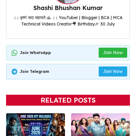
Shashi Bhushan Kumar
।। कृष्णं सदा सहायते 🙏 ।। YouTuber | Blogger | BCA | MCA
Technical Videos Creator🎥 Birthday🎉 30 July
Join Now
Join WhatsApp
Join Now
Join Telegram
RELATED POSTS