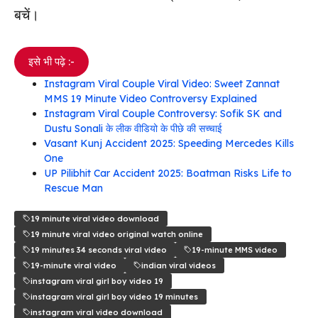
बचें।
इसे भी पढ़े :-
Instagram Viral Couple Viral Video: Sweet Zannat
MMS 19 Minute Video Controversy Explained
Instagram Viral Couple Controversy: Sofik SK and
Dustu Sonali के लीक वीडियो के पीछे की सच्चाई
Vasant Kunj Accident 2025: Speeding Mercedes Kills
One
UP Pilibhit Car Accident 2025: Boatman Risks Life to
Rescue Man
19 minute viral video download
19 minute viral video original watch online
19 minutes 34 seconds viral video
19-minute MMS video
19-minute viral video
indian viral videos
instagram viral girl boy video 19
instagram viral girl boy video 19 minutes
instagram viral video download