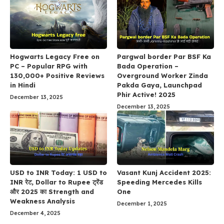
Hogwarts Legacy Free on
Pargwal border Par BSF Ka
PC – Popular RPG with
Bada Operation –
130,000+ Positive Reviews
Overground Worker Zinda
in Hindi
Pakda Gaya, Launchpad
Phir Active! 2025
December 13, 2025
December 13, 2025
USD to INR Today: 1 USD to
Vasant Kunj Accident 2025:
INR रेट, Dollar to Rupee ट्रेंड
Speeding Mercedes Kills
और 2025 का Strength and
One
Weakness Analysis
December 1, 2025
December 4, 2025