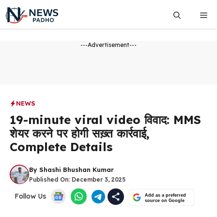
Skip
Me
to
content
---Advertisement---
NEWS
19-minute viral video विवाद: MMS
शेयर करने पर होगी सख़्त कार्रवाई,
Complete Details
By
Shashi Bhushan Kumar
Published On:
December 3, 2025
Follow Us
Add as a preferred
source on Google