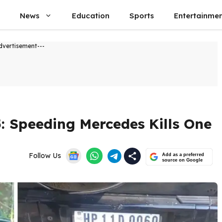
News
Education
Sports
Entertainme
dvertisement---
: Speeding Mercedes Kills One
Follow Us
Add as a preferred
source on Google