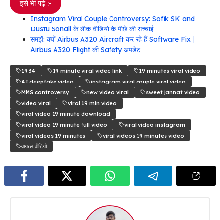
इसे भी पढ़े :-
Instagram Viral Couple Controversy: Sofik SK and
Dustu Sonali के लीक वीडियो के पीछे की सच्चाई
समझें: क्यों Airbus A320 Aircraft कर रहे हैं Software Fix |
Airbus A320 Flight की Safety अपडेट
19 34
19 minute viral video link
19 minutes viral video
AI deepfake video
instagram viral couple viral video
MMS controversy
new video viral
sweet jannat video
video viral
viral 19 min video
viral video 19 minute download
viral video 19 minute full video
viral video instagram
viral videos 19 minutes
viral videos 19 minutes video
वायरल वीडियो