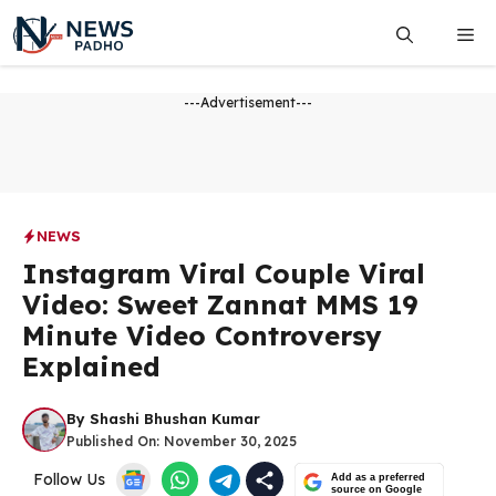
Skip
Me
to
content
---Advertisement---
NEWS
Instagram Viral Couple Viral
Video: Sweet Zannat MMS 19
Minute Video Controversy
Explained
By
Shashi Bhushan Kumar
Published On:
November 30, 2025
Follow Us
Add as a preferred
source on Google