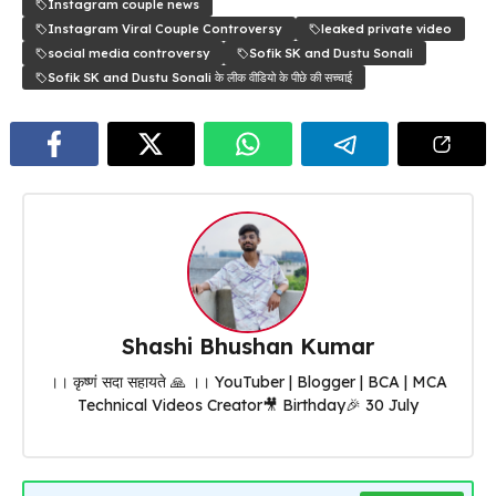
Instagram couple news
Instagram Viral Couple Controversy
leaked private video
social media controversy
Sofik SK and Dustu Sonali
Sofik SK and Dustu Sonali के लीक वीडियो के पीछे की सच्चाई
Shashi Bhushan Kumar
।। कृष्णं सदा सहायते 🙏 ।। YouTuber | Blogger | BCA | MCA
Technical Videos Creator🎥 Birthday🎉 30 July