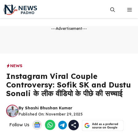
Skip
Me
to
content
---Advertisement---
NEWS
Instagram Viral Couple
Controversy: Sofik SK and Dustu
Sonali के लीक वीडियो के पीछे की सच्चाई
By
Shashi Bhushan Kumar
Published On:
November 29, 2025
Follow Us
Add as a preferred
source on Google