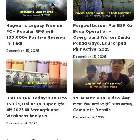
Hogwarts Legacy Free on
Pargwal border Par BSF Ka
PC – Popular RPG with
Bada Operation –
130,000+ Positive Reviews
Overground Worker Zinda
in Hindi
Pakda Gaya, Launchpad
Phir Active! 2025
December 13, 2025
December 13, 2025
USD to INR Today: 1 USD to
19-minute viral video विवाद:
INR रेट, Dollar to Rupee ट्रेंड
MMS शेयर करने पर होगी सख़्त कार्रवाई,
और 2025 का Strength and
Complete Details
Weakness Analysis
December 3, 2025
December 4, 2025