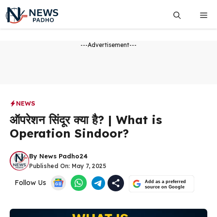
Skip
Me
to
content
---Advertisement---
NEWS
ऑपरेशन सिंदूर क्या है? | What is
Operation Sindoor?
By
News Padho24
Published On:
May 7, 2025
Follow Us
Add as a preferred
source on Google