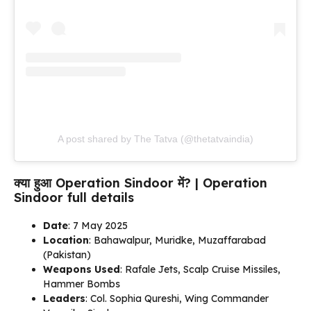
A post shared by The Tatva (@thetatvaindia)
क्या हुआ Operation Sindoor में? | Operation
Sindoor full details
Date
: 7 May 2025
Location
: Bahawalpur, Muridke, Muzaffarabad
(Pakistan)
Weapons Used
: Rafale Jets, Scalp Cruise Missiles,
Hammer Bombs
Leaders
: Col. Sophia Qureshi, Wing Commander