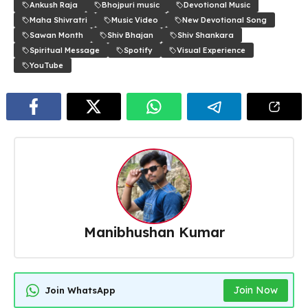
Ankush Raja
Bhojpuri music
Devotional Music
Maha Shivratri
Music Video
New Devotional Song
Sawan Month
Shiv Bhajan
Shiv Shankara
Spiritual Message
Spotify
Visual Experience
YouTube
Manibhushan Kumar
Join Now
Join WhatsApp