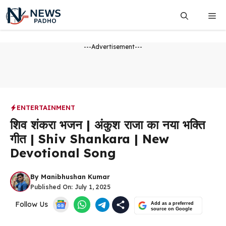
Skip
Me
to
content
---Advertisement---
ENTERTAINMENT
शिव शंकरा भजन | अंकुश राजा का नया भक्ति
गीत | Shiv Shankara | New
Devotional Song
By
Manibhushan Kumar
Published On:
July 1, 2025
Follow Us
Add as a preferred
source on Google