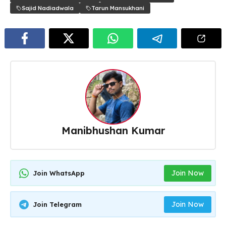
Sajid Nadiadwala
Tarun Mansukhani
Manibhushan Kumar
Join Now
Join WhatsApp
Join Now
Join Telegram