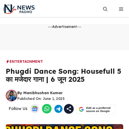
Skip
Me
to
content
---Advertisement---
ENTERTAINMENT
Phugdi Dance Song: Housefull 5
का मजेदार गाना | 6 जून 2025
By
Manibhushan Kumar
Published On:
June 1, 2025
Follow Us
Add as a preferred
source on Google