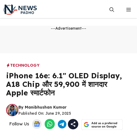
Skip
Me
to
content
---Advertisement---
TECHNOLOGY
iPhone 16e: 6.1″ OLED Display,
A18 Chip और ₹59,900 में शानदार
Apple स्मार्टफोन
By
Manibhushan Kumar
Published On:
June 29, 2025
Follow Us
Add as a preferred
source on Google