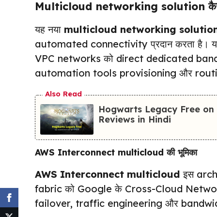
Multicloud networking solution कैसे
यह नया
multicloud networking solutio
automated connectivity प्रदान करता है।
VPC networks को direct dedicated bandwidt
automation tools provisioning और routing
Also Read
Hogwarts Legacy Free on 
Reviews in Hindi
AWS Interconnect multicloud की भूमिका
AWS Interconnect multicloud
इस archi
fabric को Google के Cross-Cloud Network
failover, traffic engineering और bandwidth