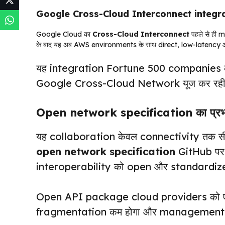
Google Cross-Cloud Interconnect integr
Google Cloud का
Cross-Cloud Interconnect
पहले से ही 
के बाद यह अब AWS environments के साथ direct, low-latency औ
यह integration Fortune 500 companies के लि
Google Cross-Cloud Network यूज कर रही 
Open network specification का प्रभ
यह collaboration केवल connectivity तक स
open network specification
GitHub पर प
interoperability को open और standardize
Open API package cloud providers को एक सम
fragmentation कम होगा और management c