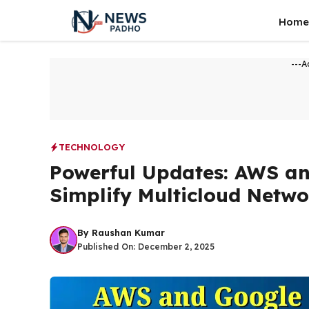
Skip
Home
to
content
---A
TECHNOLOGY
Powerful Updates: AWS an
Simplify Multicloud Netw
By
Raushan Kumar
Published On:
December 2, 2025