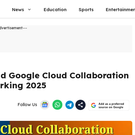
News
Education
Sports
Entertainme
dvertisement---
d Google Cloud Collaboration
orking 2025
Follow Us
Add as a preferred
source on Google