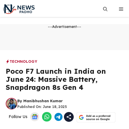
Skip
Me
to
content
---Advertisement---
TECHNOLOGY
Poco F7 Launch in India on
June 24: Massive Battery,
Snapdragon 8s Gen 4
By
Manibhushan Kumar
Published On:
June 18, 2025
Follow Us
Add as a preferred
source on Google