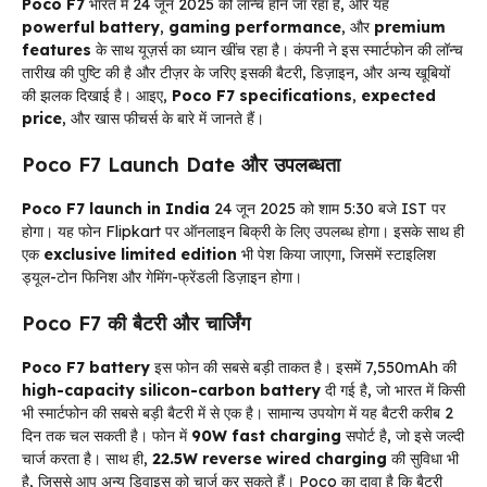
Poco F7
भारत में 24 जून 2025 को लॉन्च होने जा रहा है, और यह
powerful battery
,
gaming performance
, और
premium
features
के साथ यूज़र्स का ध्यान खींच रहा है। कंपनी ने इस स्मार्टफोन की लॉन्च
तारीख की पुष्टि की है और टीज़र के जरिए इसकी बैटरी, डिज़ाइन, और अन्य खूबियों
की झलक दिखाई है। आइए,
Poco F7 specifications
,
expected
price
, और खास फीचर्स के बारे में जानते हैं।
Poco F7 Launch Date और उपलब्धता
Poco F7 launch in India
24 जून 2025 को शाम 5:30 बजे IST पर
होगा। यह फोन Flipkart पर ऑनलाइन बिक्री के लिए उपलब्ध होगा। इसके साथ ही
एक
exclusive limited edition
भी पेश किया जाएगा, जिसमें स्टाइलिश
ड्यूल-टोन फिनिश और गेमिंग-फ्रेंडली डिज़ाइन होगा।
Poco F7 की बैटरी और चार्जिंग
Poco F7 battery
इस फोन की सबसे बड़ी ताकत है। इसमें 7,550mAh की
high-capacity silicon-carbon battery
दी गई है, जो भारत में किसी
भी स्मार्टफोन की सबसे बड़ी बैटरी में से एक है। सामान्य उपयोग में यह बैटरी करीब 2
दिन तक चल सकती है। फोन में
90W fast charging
सपोर्ट है, जो इसे जल्दी
चार्ज करता है। साथ ही,
22.5W reverse wired charging
की सुविधा भी
है, जिससे आप अन्य डिवाइस को चार्ज कर सकते हैं। Poco का दावा है कि बैटरी