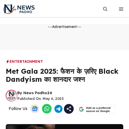
Skip
Me
to
content
---Advertisement---
ENTERTAINMENT
Met Gala 2025: फैशन के ज़रिए Black
Dandyism का शानदार जश्न
By
News Padho24
Published On:
May 6, 2025
Follow Us
Add as a preferred
source on Google