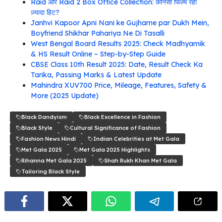
Raid और Raid 2 Box Office Collection: कौनसी फिल्म रही
ज़्यादा हिट?
Janhvi Kapoor Apni Nani ke Gujharne par Dukh Mein,
Boyfriend Shikhar Pahariya Ne Di Tasalli
West Bengal Board Results 2025: Check Madhyamik
& HS Result Online – Step-by-Step Guide
CBSE Class 10th Result 2025: Date, Result Check Ka
Tarika, Passing Marks & Latest Update
Mahindra XUV700 Price, Mileage, Features, Safety &
More (2025 Update)
Black Dandyism
Black Excellence in Fashion
Black Style
Cultural Significance of Fashion
Fashion News Hindi
Indian Celebrities at Met Gala
Met Gala 2025
Met Gala 2025 Highlights
Rihanna Met Gala 2025
Shah Rukh Khan Met Gala
Tailoring Black Style