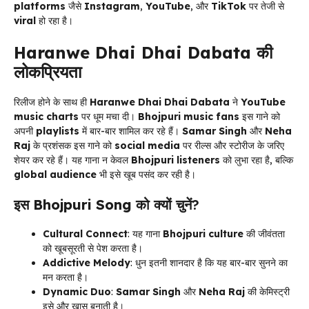
platforms
जैसे
Instagram
,
YouTube
, और
TikTok
पर तेजी से
viral
हो रहा है।
Haranwe Dhai Dhai Dabata
की
लोकप्रियता
रिलीज होने के साथ ही
Haranwe Dhai Dhai Dabata
ने
YouTube
music charts
पर धूम मचा दी।
Bhojpuri music fans
इस गाने को
अपनी
playlists
में बार-बार शामिल कर रहे हैं।
Samar Singh
और
Neha
Raj
के प्रशंसक इस गाने को
social media
पर रील्स और स्टोरीज के जरिए
शेयर कर रहे हैं। यह गाना न केवल
Bhojpuri listeners
को लुभा रहा है, बल्कि
global audience
भी इसे खूब पसंद कर रही है।
इस
Bhojpuri Song
को क्यों चुनें?
Cultural Connect
: यह गाना
Bhojpuri culture
की जीवंतता
को खूबसूरती से पेश करता है।
Addictive Melody
: धुन इतनी शानदार है कि यह बार-बार सुनने का
मन करता है।
Dynamic Duo
:
Samar Singh
और
Neha Raj
की केमिस्ट्री
इसे और खास बनाती है।