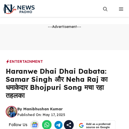
Skip
Me
to
content
---Advertisement---
ENTERTAINMENT
Haranwe Dhai Dhai Dabata:
Samar Singh और Neha Raj का
धमाकेदार Bhojpuri Song मचा रहा
तहलका
By
Manibhushan Kumar
Published On:
May 17, 2025
Follow Us
Add as a preferred
source on Google