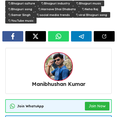
Bhojpuri culture
Bhojpuri industry
Bhojpuri music
Bhojpuri song
Harnave Dhai Dhabata
Neha Raj
Samar Singh
social media trends
viral Bhojpuri song
YouTube music
Manibhushan Kumar
Join Now
Join WhatsApp