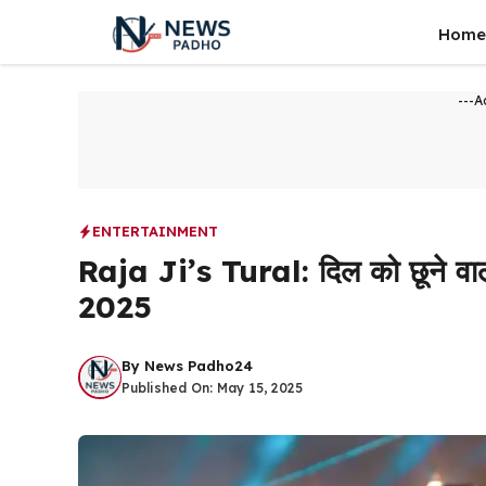
Skip
Home
to
content
---A
ENTERTAINMENT
Raja Ji’s Tural: दिल को छूने व
2025
By
News Padho24
Published On:
May 15, 2025