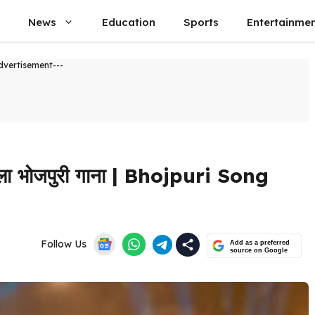
News
Education
Sports
Entertainme
dvertisement---
ाला भोजपुरी गाना | Bhojpuri Song
Follow Us
Add as a preferred
source on Google