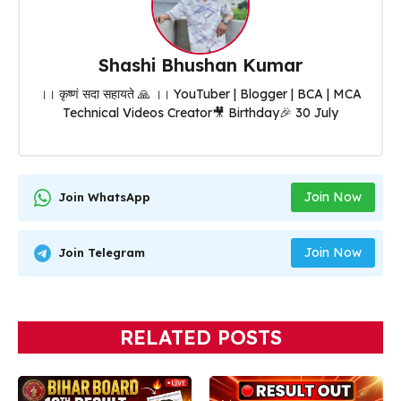
Shashi Bhushan Kumar
।। कृष्णं सदा सहायते 🙏 ।। YouTuber | Blogger | BCA | MCA
Technical Videos Creator🎥 Birthday🎉 30 July
Join Now
Join WhatsApp
Join Now
Join Telegram
RELATED POSTS