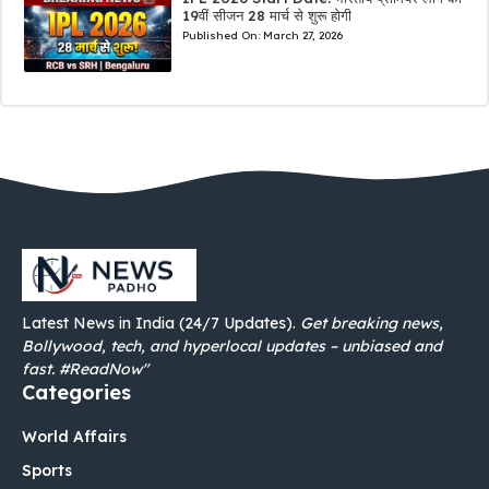
19वीं सीजन 28 मार्च से शुरू होगी
Published On:
March 27, 2026
Latest News in India (24/7 Updates).
Get breaking news,
Bollywood, tech, and hyperlocal updates – unbiased and
fast. #ReadNow"
Categories
World Affairs
Sports