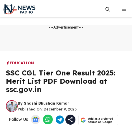
Skip
Me
to
content
---Advertisement---
EDUCATION
SSC CGL Tier One Result 2025:
Merit List PDF Download at
ssc.gov.in
By
Shashi Bhushan Kumar
Published On:
December 9, 2025
Follow Us
Add as a preferred
source on Google