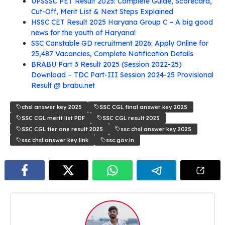
UPSSSC PET Result 2025: Complete Guide, Scorecard,
Cut-Off, Merit List & Next Steps Explained
HSSC CET Result 2025 Haryana Group C – A big good
news for the youth of Haryana!
SSC Constable GD recruitment 2026: Apply Online for
25,487 Vacancies, Complete Notification Details
BRABU Part 3 Result 2025 (Session 2022-25)
Download – TDC Part-III Session 2024-25 Provisional
Result @ brabu.net
chsl answer key 2025
SSC CGL final answer key 2025
SSC CGL merit list PDF
SSC CGL result 2025
SSC CGL tier one result 2025
ssc chsl answer key 2025
ssc chsl answer key link
ssc.gov.in