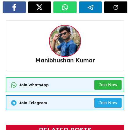
Manibhushan Kumar
Join Now
Join WhatsApp
Join Now
Join Telegram