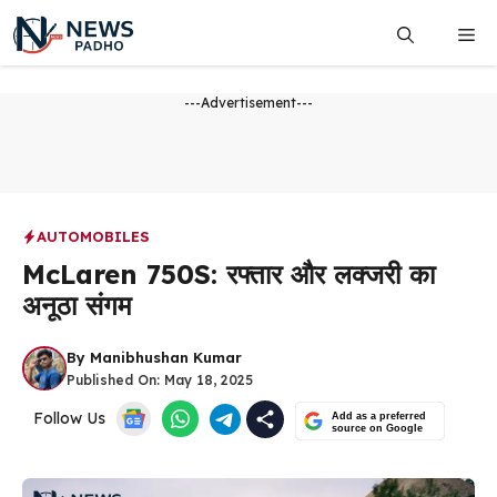
Skip
Me
to
content
---Advertisement---
AUTOMOBILES
McLaren 750S: रफ्तार और लक्जरी का
अनूठा संगम
By
Manibhushan Kumar
Published On:
May 18, 2025
Follow Us
Add as a preferred
source on Google