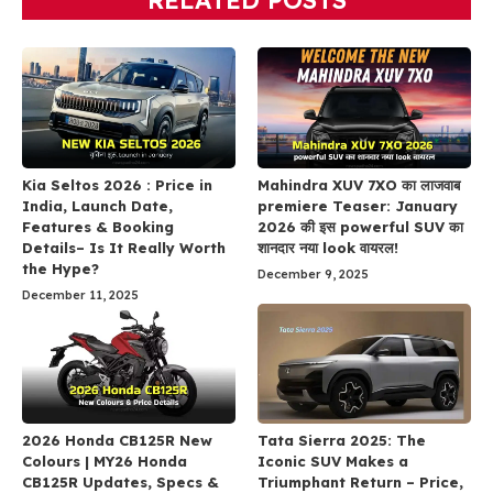
RELATED POSTS
Kia Seltos 2026 : Price in
Mahindra XUV 7XO का लाजवाब
India, Launch Date,
premiere Teaser: January
Features & Booking
2026 की इस powerful SUV का
Details– Is It Really Worth
शानदार नया look वायरल!
the Hype?
December 9, 2025
December 11, 2025
2026 Honda CB125R New
Tata Sierra 2025: The
Colours | MY26 Honda
Iconic SUV Makes a
CB125R Updates, Specs &
Triumphant Return – Price,