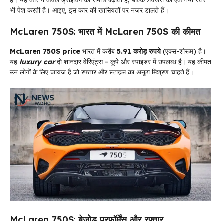
है। यह कार न केवल ड्राइविंग का रोमांच बढ़ाती है, बल्कि लक्जरी का एक नया स्तर
भी पेश करती है। आइए, इस कार की खासियतों पर नजर डालते हैं।
McLaren 750S: भारत में McLaren 750S की कीमत
McLaren 750S price
भारत में करीब
5.91 करोड़ रुपये
(एक्स-शोरूम) है।
यह
luxury car
दो शानदार वेरिएंट्स – कूपे और स्पाइडर में उपलब्ध है। यह कीमत
उन लोगों के लिए जायज है जो रफ्तार और स्टाइल का अनूठा मिश्रण चाहते हैं।
McLaren 750S: बेजोड़ परफॉर्मेंस और रफ्तार