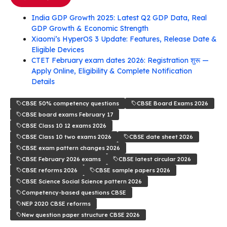
India GDP Growth 2025: Latest Q2 GDP Data, Real
GDP Growth & Economic Strength
Xiaomi’s HyperOS 3 Update: Features, Release Date &
Eligible Devices
CTET February exam dates 2026: Registration शुरू —
Apply Online, Eligibility & Complete Notification
Details
CBSE 50% competency questions
CBSE Board Exams 2026
CBSE board exams February 17
CBSE Class 10 12 exams 2026
CBSE Class 10 two exams 2026
CBSE date sheet 2026
CBSE exam pattern changes 2026
CBSE February 2026 exams
CBSE latest circular 2026
CBSE reforms 2026
CBSE sample papers 2026
CBSE Science Social Science pattern 2026
Competency-based questions CBSE
NEP 2020 CBSE reforms
New question paper structure CBSE 2026