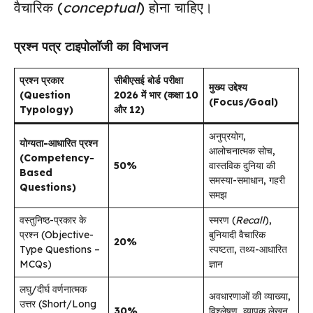
वैचारिक (
conceptual
) होना चाहिए।
प्रश्न पत्र टाइपोलॉजी का विभाजन
प्रश्न प्रकार
सीबीएसई बोर्ड परीक्षा
मुख्य उद्देश्य
(Question
2026 में भार (कक्षा 10
(Focus/Goal)
Typology)
और 12)
अनुप्रयोग,
योग्यता-आधारित प्रश्न
आलोचनात्मक सोच,
(Competency-
50%
वास्तविक दुनिया की
Based
समस्या-समाधान, गहरी
Questions)
समझ
वस्तुनिष्ठ-प्रकार के
स्मरण (
Recall
),
प्रश्न (Objective-
बुनियादी वैचारिक
20%
Type Questions –
स्पष्टता, तथ्य-आधारित
MCQs)
ज्ञान
लघु/दीर्घ वर्णनात्मक
अवधारणाओं की व्याख्या,
उत्तर (Short/Long
30%
विश्लेषण, व्यापक लेखन