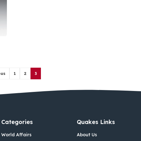
ous
1
2
3
Categories
Quakes Links
World Affairs
About Us