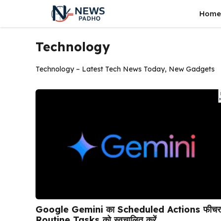
Skip
Home
to
content
Technology
Technology – Latest Tech News Today, New Gadgets
Google Gemini का Scheduled Actions फीचर
Routine Tasks को स्वचालित करें