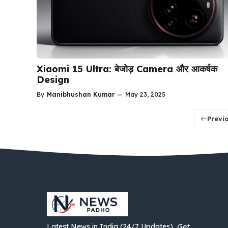
Xiaomi 15 Ultra: बेजोड़ Camera और आकर्षक
Design
By
Manibhushan Kumar
—
May 23, 2025
Previ
Latest News in India (24/7 Updates).
Get